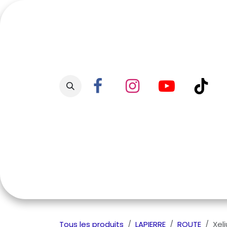
Se rendre au contenu
Accueil
Boutique
Promo
Tous les produits
LAPIERRE
ROUTE
Xel