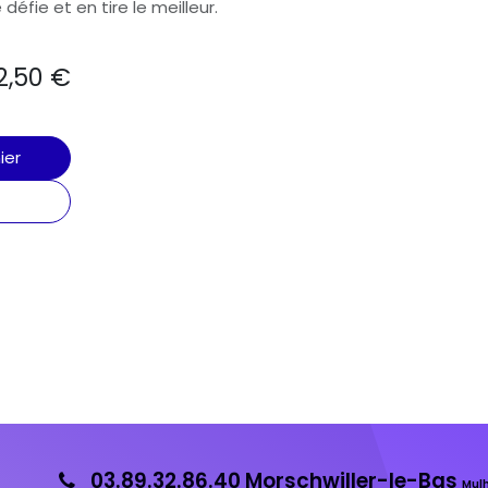
 défie et en tire le meilleur.
2,50
€
ier
03.89.32.86.40 Morschwiller-le-Bas
Mul