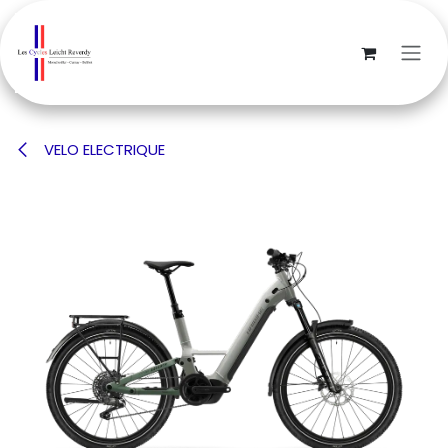
Se rendre au contenu
VELO ELECTRIQUE