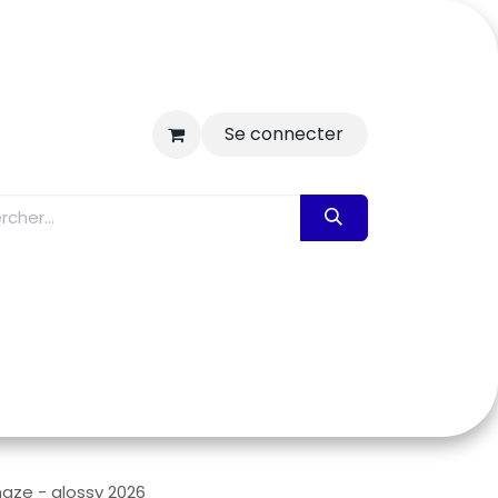
Se connecter
ctualités
Les magasins
Notice
haze - glossy 2026