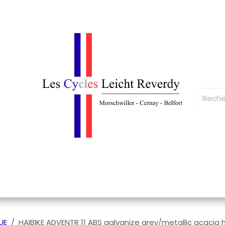
Atelier
Contactez-nous
L'Equipe
Les A
UE
HAIBIKE ADVENTR 11 ABS galvanize grey/metallic acacia 