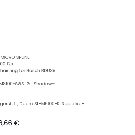
 MICRO SPLINE
00 12s
 Chainring for Bosch BDU38
D-M8100-SGS 12s, Shadow+
ggershift, Deore SL-M6100-R, Rapidfire+
6,66
€