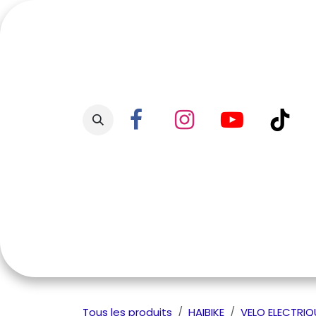
Se rendre au contenu
Accueil
Boutique
Promo
Tous les produits
HAIBIKE
VELO ELECTRIQ